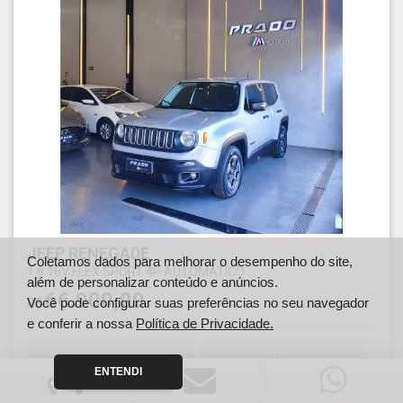
JEEP RENEGADE
Coletamos dados para melhorar o desempenho do site,
1.8 16V FLEX SPORT 4P AUTOMÁTICO
além de personalizar conteúdo e anúncios.
66.900,00
Você pode configurar suas preferências no seu navegador
R$
e conferir a nossa
Política de Privacidade.
Ano
Km
ENTENDI
2016
110395